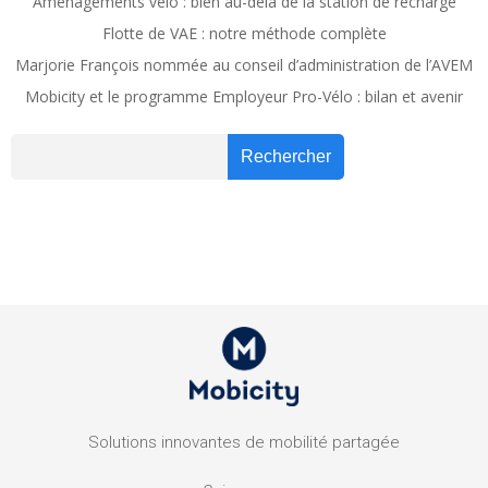
Aménagements vélo : bien au-delà de la station de recharge
Flotte de VAE : notre méthode complète
Marjorie François nommée au conseil d’administration de l’AVEM
Mobicity et le programme Employeur Pro-Vélo : bilan et avenir
Recher
Rechercher
Solutions innovantes de mobilité partagée