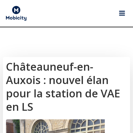
Aller
au
contenu
Châteauneuf-en-
Auxois : nouvel élan
pour la station de VAE
en LS