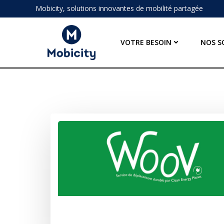
Aller
Mobicity, solutions innovantes de mobilité partagée
au
contenu
VOTRE BESOIN
NOS S