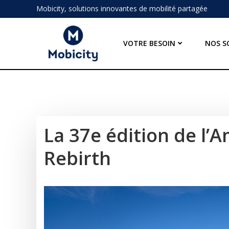
Aller
Mobicity, solutions innovantes de mobilité partagée
au
contenu
VOTRE BESOIN
NOS S
La 37e édition de l’
Rebirth