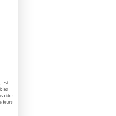
, est
âbles
s rider
e leurs