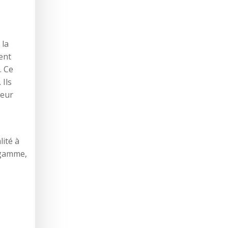
 la
ent
. Ce
 Ils
teur
lité à
e gamme,