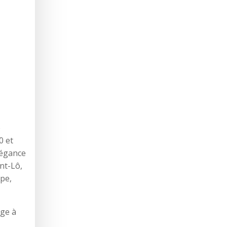
e
0 et
légance
nt-Lô,
ipe,
ège à