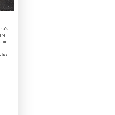
e
ca’s
ire
sion
plus