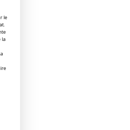
r le
at.
nte
 la
la
ire