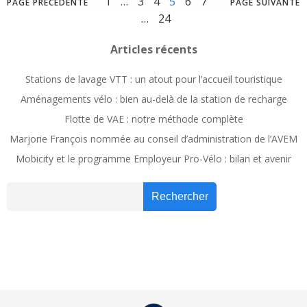
Posts
Posts
Posts
Page
Page
Page
Page
Page
Page
1
…
3
4
5
6
7
PAGE PRÉCÉDENTE
PAGE SUIVANTE
Page
…
24
navigation
navigation
navig
Articles récents
Stations de lavage VTT : un atout pour l’accueil touristique
Aménagements vélo : bien au-delà de la station de recharge
Flotte de VAE : notre méthode complète
Marjorie François nommée au conseil d’administration de l’AVEM
Mobicity et le programme Employeur Pro-Vélo : bilan et avenir
Recher
Rechercher