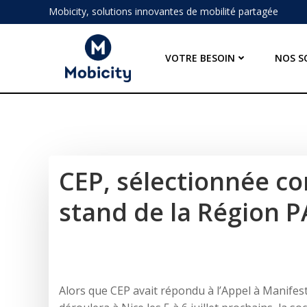
Aller
Mobicity, solutions innovantes de mobilité partagée
au
contenu
VOTRE BESOIN
NOS S
CEP, sélectionnée c
stand de la Région PA
Alors que CEP avait répondu à l’Appel à Manifesta