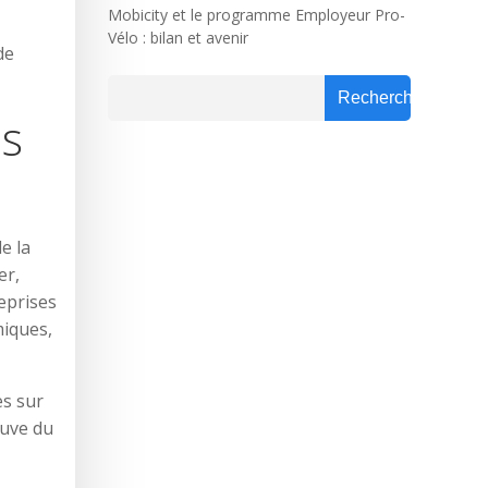
Mobicity et le programme Employeur Pro-
Vélo : bilan et avenir
de
Rechercher
Rechercher
ns
e la
er,
reprises
miques,
es sur
euve du