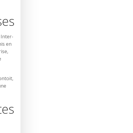
ses
Inter-
mis en
ise,
e
ontoit,
une
tes