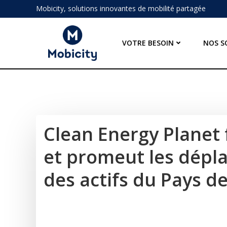
Aller
Mobicity, solutions innovantes de mobilité partagée
au
contenu
VOTRE BESOIN
NOS S
Clean Energy Planet f
et promeut les dépl
des actifs du Pays d