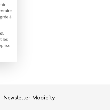
oir :
entaire
égrée à
es,
t les
eprise
Newsletter Mobicity