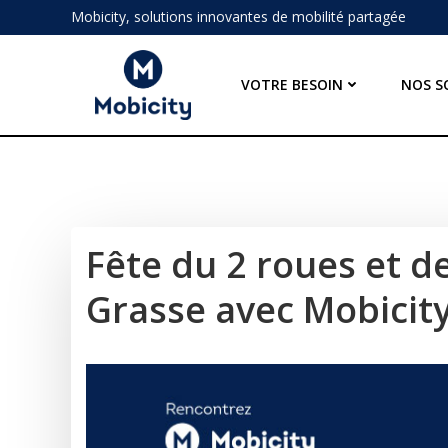
Aller
Mobicity, solutions innovantes de mobilité partagée
au
contenu
VOTRE BESOIN
NOS S
Fête du 2 roues et de
Grasse avec Mobicit