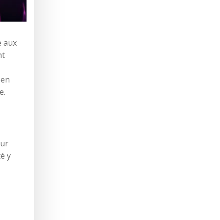
é aux
nt
 en
e.
eur
é y