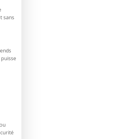
e
ut sans
pends
e puisse
 ou
curité