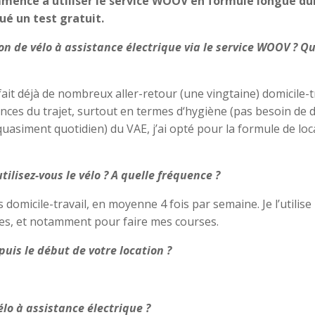
ommencé à utiliser le service WOOV en formule longue du
tué un test gratuit.
ion de vélo à assistance électrique via le service WOOV ? Qu
 fait déjà de nombreux aller-retour (une vingtaine) domicile-tr
ences du trajet, surtout en termes d‘hygiène (pas besoin de
 (quasiment quotidien) du VAE, j’ai opté pour la formule de loc
lisez-vous le vélo ? A quelle fréquence ?
 domicile-travail, en moyenne 4 fois par semaine. Je l’utilise
res, et notamment pour faire mes courses.
uis le début de votre location ?
lo à assistance électrique ?