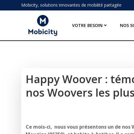
Aller
Mobicity, solutions innovantes de mobilité partagée
au
contenu
VOTRE BESOIN
NOS S
Happy Woover : tém
nos Woovers les plus 
Ce mois-ci, nous vous présentons un de nos W