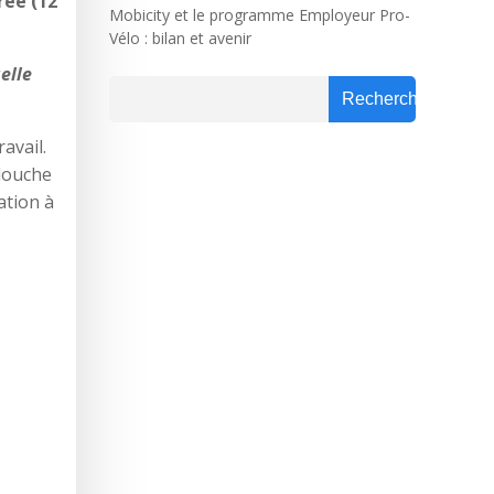
rée (12
Mobicity et le programme Employeur Pro-
Vélo : bilan et avenir
elle
Rechercher
Rechercher
avail.
 douche
ation à