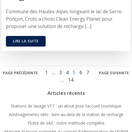
Commune des Hautes-Alpes longeant le lac de Serre-
Ponçon, Crots a choisi Clean Energy Planet pour
proposer une solution de recharge […]
LIRE LA SUITE
Posts
Posts
Posts
Page
Page
Page
Page
Page
Page
1
…
3
4
5
6
7
PAGE PRÉCÉDENTE
PAGE SUIVANTE
Page
…
14
navigation
navigation
navig
Articles récents
Stations de lavage VTT : un atout pour l’accueil touristique
Aménagements vélo : bien au-delà de la station de recharge
Flotte de VAE : notre méthode complète
Marjorie François nommée au conseil d’administration de l’AVEM