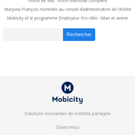
Flotte de VAE : notre méthode complète
Marjorie François nommée au conseil d’administration de l’AVEM
Mobicity et le programme Employeur Pro-Vélo : bilan et avenir
Recher
Rechercher
Solutions innovantes de mobilité partagée
Suivez-nous