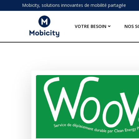
Aller
Mobicity, solutions innovantes de mobilité partagée
au
contenu
VOTRE BESOIN
NOS S