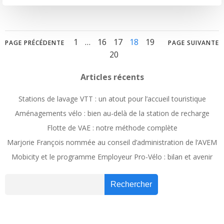
Posts
Posts
Posts
Page
Page
Page
Page
Page
Page
1
…
16
17
18
19
PAGE PRÉCÉDENTE
PAGE SUIVANTE
20
navigation
navigation
navig
Articles récents
Stations de lavage VTT : un atout pour l’accueil touristique
Aménagements vélo : bien au-delà de la station de recharge
Flotte de VAE : notre méthode complète
Marjorie François nommée au conseil d’administration de l’AVEM
Mobicity et le programme Employeur Pro-Vélo : bilan et avenir
Recher
Rechercher