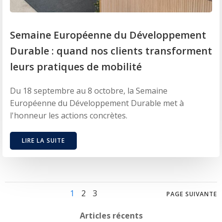
Semaine Européenne du Développement
Durable : quand nos clients transforment
leurs pratiques de mobilité
Du 18 septembre au 8 octobre, la Semaine
Européenne du Développement Durable met à
l'honneur les actions concrètes.
LIRE LA SUITE
Posts
Posts
Page
Page
Page
1
2
3
PAGE SUIVANTE
Articles récents