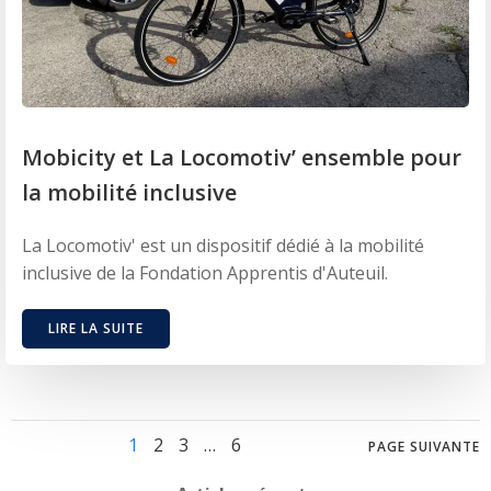
Mobicity et La Locomotiv’ ensemble pour
la mobilité inclusive
La Locomotiv' est un dispositif dédié à la mobilité
inclusive de la Fondation Apprentis d'Auteuil.
LIRE LA SUITE
Posts
Posts
Page
Page
Page
Page
1
2
3
…
6
PAGE SUIVANTE