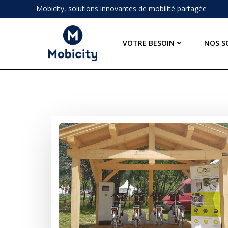
Aller
Mobicity, solutions innovantes de mobilité partagée
au
contenu
VOTRE BESOIN
NOS S