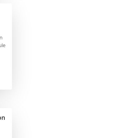
un
ule
on